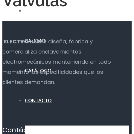
Válvulas
NOSOTROS
CALIDAD
ELECTRO HERPE
diseña, fabrica y
comercializa enclavamientos
electromecánicos manteniendo en todo
CATÁLOGO
momento las especificidades que los
clientes demandan.
CONTACTO
Contáctanos